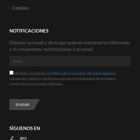
Cookies
NOTIFICACIONES
Déjanos tu email y de lo que quieres mantenerte informado
y te enviaremos notificaciones a tu email
Email
He
He leído y aceptado la
Política de privacidad
y las
bases legales
y
leído
consiento y autorizo de forma expresa el tratamiento de mis datos
y
conforme a la consulta realizada.
aceptado
la
Política
de
ENVIAR
privacidad
y
las
bases
SÍGUENOS EN
legales
y