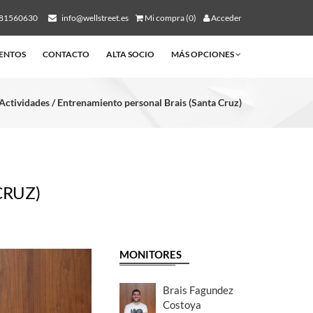
81560630
info@wellstreet.es
Mi compra (0)
Acceder
ENTOS
CONTACTO
ALTA SOCIO
MÁS OPCIONES
 Actividades / Entrenamiento personal Brais (Santa Cruz)
CRUZ)
MONITORES
Brais Fagundez
Costoya