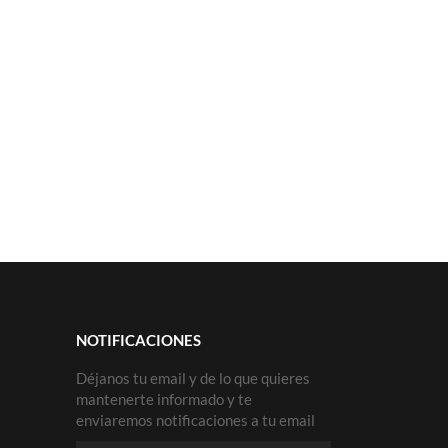
NOTIFICACIONES
Déjanos tu email y de lo que quieres
mantenerte informado y te
enviaremos notificaciones a tu email