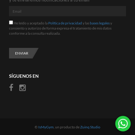
Email
He
He leído y aceptado la
Política de privacidad
y las
bases legales
y
leído
consiento y autorizo de forma expresa el tratamiento de mis datos
y
conforme a la consulta realizada.
aceptado
la
Política
de
ENVIAR
privacidad
y
las
bases
SÍGUENOS EN
legales
y
consiento
y
autorizo
de
forma
expresa
el
tratamiento
©
IsMyGym
, un producto de
Zuinq Studio
de
mis