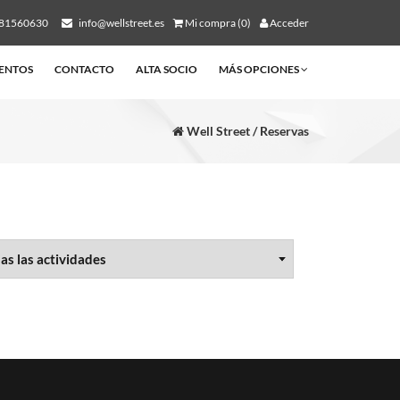
81560630
info@wellstreet.es
Mi compra (0)
Acceder
ENTOS
CONTACTO
ALTA SOCIO
MÁS OPCIONES
Well Street / Reservas