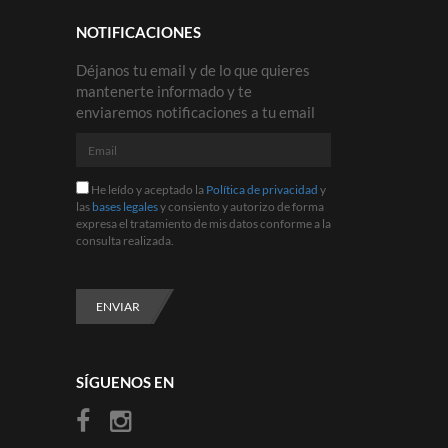
NOTIFICACIONES
Déjanos tu email y de lo que quieres
mantenerte informado y te
enviaremos notificaciones a tu email
Email
He
He leído y aceptado la
Política de privacidad
y
leído
las
bases legales
y consiento y autorizo de forma
y
expresa el tratamiento de mis datos conforme a la
aceptado
consulta realizada.
la
Política
de
privacidad
ENVIAR
y
las
bases
legales
SÍGUENOS EN
y
consiento
y
autorizo